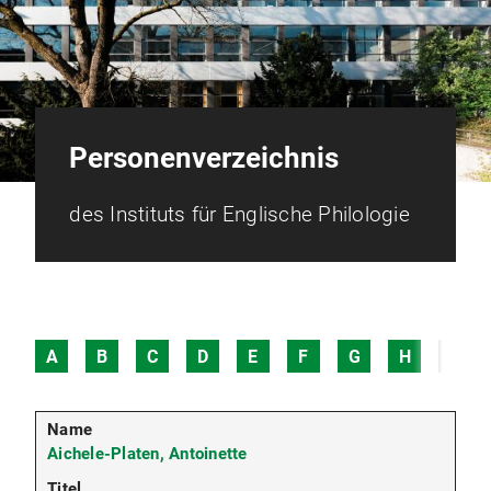
Personenverzeichnis
des Instituts für Englische Philologie
A
B
C
D
E
F
G
H
I
Aichele-Platen, Antoinette