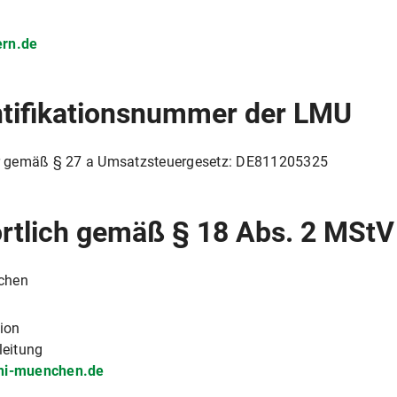
ern.de
ntifikationsnummer der LMU
r gemäß § 27 a Umsatzsteuergesetz: DE811205325
ortlich gemäß § 18 Abs. 2 MStV
nchen
ion
leitung
uni-muenchen.de