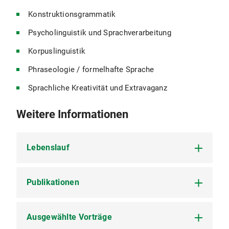
Konstruktionsgrammatik
Psycholinguistik und Sprachverarbeitung
Korpuslinguistik
Phraseologie / formelhafte Sprache
Sprachliche Kreativität und Extravaganz
Weitere Informationen
Lebenslauf
Publikationen
2026–27
Vertretung der W3-Professur für
Moderne Englische Sprachwissenschaft, LMU
München
Ausgewählte Vorträge
Monografien
2024–26
Postdoctoral fellow, Department of