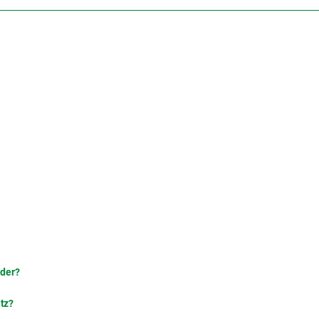
nder?
tz?