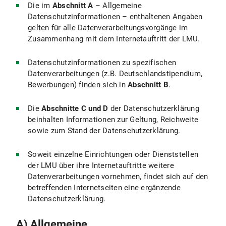
Die im
Abschnitt A
– Allgemeine
Folgende technisch notwendige Cookies werden verwendet:
Datenschutzinformationen – enthaltenen Angaben
gelten für alle Datenverarbeitungsvorgänge im
In den Cookies werden folgende Daten gespeichert und übermittelt:
Zusammenhang mit dem Internetauftritt der LMU.
IV.2 Rechtsgrundlage für die Datenverarbeitung
Datenschutzinformationen zu spezifischen
Datenverarbeitungen (z.B. Deutschlandstipendium,
IV.3 Dauer der Datenverarbeitung
Bewerbungen) finden sich in
Abschnitt B
.
IV.4 Widerspruchs- und Beseitigungsmöglichkeiten
Die
Abschnitte C und D
der Datenschutzerklärung
beinhalten Informationen zur Geltung, Reichweite
IV.5 Wie passe ich die Cookie-Einstellungen in meinem Browser an?
sowie zum Stand der Datenschutzerklärung.
V. Verwendung des Webseiten-Analysetools Matomo
Soweit einzelne Einrichtungen oder Dienststellen
V.1 Zweck und Umfang der Datenverarbeitung
der LMU über ihre Internetauftritte weitere
Datenverarbeitungen vornehmen, findet sich auf den
V.2 Rechtsgrundlage für die Datenverarbeitung
betreffenden Internetseiten eine ergänzende
Datenschutzerklärung.
V.3 Dauer der Datenverarbeitung
A) Allgemeine