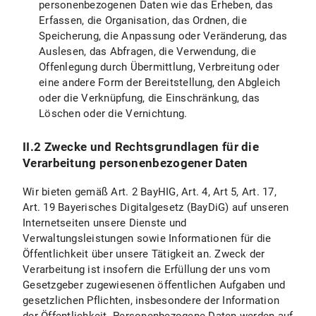
personenbezogenen Daten wie das Erheben, das
Erfassen, die Organisation, das Ordnen, die
X.5 Recht auf Unterrichtung
Speicherung, die Anpassung oder Veränderung, das
X.6 Recht auf Datenübertragbarkeit
Auslesen, das Abfragen, die Verwendung, die
Offenlegung durch Übermittlung, Verbreitung oder
X.7 Widerspruchsrecht
eine andere Form der Bereitstellung, den Abgleich
oder die Verknüpfung, die Einschränkung, das
X.8 Recht auf Widerruf der datenschutzrechtlichen Einwilligungserklärung
Löschen oder die Vernichtung.
X.9 Recht auf Beschwerde bei einer Aufsichtsbehörde
II.2 Zwecke und Rechtsgrundlagen für die
Verarbeitung personenbezogener Daten
X.10 Geltendmachung der Rechte
Wir bieten gemäß Art. 2 BayHIG, Art. 4, Art 5, Art. 17,
B) Datenschutzinformationen zu spezifischen Datenverarbeitungen
Art. 19 Bayerisches Digitalgesetz (BayDiG) auf unseren
Internetseiten unsere Dienste und
I. Einsatz von Google Maps
Verwaltungsleistungen sowie Informationen für die
Öffentlichkeit über unsere Tätigkeit an. Zweck der
I.1 Umfang und Zweck der Datenverarbeitung
Verarbeitung ist insofern die Erfüllung der uns vom
Gesetzgeber zugewiesenen öffentlichen Aufgaben und
I.2 Rechtsgrundlage der Datenverarbeitung
gesetzlichen Pflichten, insbesondere der Information