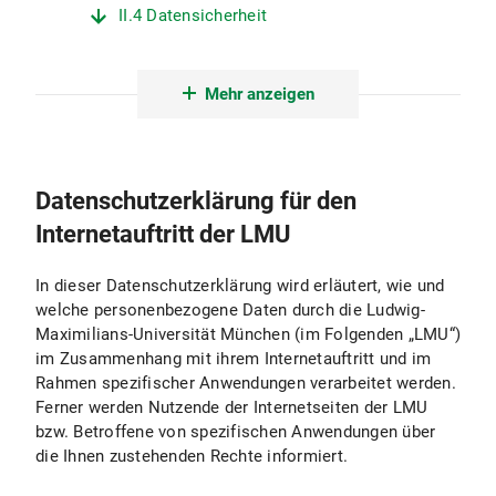
II.4 Datensicherheit
II.5 Datenübermittlungen
Mehr anzeigen
II.6 Minderjährigenschutz
II.7 Auswertung
Datenschutzerklärung für den
III. Protokollierung und Erstellung von Logfiles
Internetauftritt der LMU
III.1 Zweck und Umfang der Datenverarbeitung
In dieser Datenschutzerklärung wird erläutert, wie und
III.2 Rechtsgrundlage für die Datenverarbeitung
welche personenbezogene Daten durch die Ludwig-
Maximilians-Universität München (im Folgenden „LMU“)
III.3 Dauer der Datenverarbeitung
im Zusammenhang mit ihrem Internetauftritt und im
Rahmen spezifischer Anwendungen verarbeitet werden.
III.4 Widerspruchs- und Beseitigungsmöglichkeit
Ferner werden Nutzende der Internetseiten der LMU
bzw. Betroffene von spezifischen Anwendungen über
IV. Verwendung von aktiven Komponenten und Cookies
die Ihnen zustehenden Rechte informiert.
IV.1 Zweck und Umfang der Datenverarbeitung