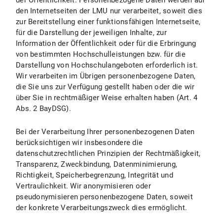
der Öffentlichkeit. Personenbezogene Daten werden auf
I.3 Dauer der Datenverarbeitung
den Internetseiten der LMU nur verarbeitet, soweit dies
zur Bereitstellung einer funktionsfähigen Internetseite,
I.4 Widerspruchs- und Beseitigungsmöglichkeiten
für die Darstellung der jeweiligen Inhalte, zur
Information der Öffentlichkeit oder für die Erbringung
II. Einsatz von Social Media und Social-Media-Icons bzw. Internetlinks
von bestimmten Hochschulleistungen bzw. für die
Darstellung von Hochschulangeboten erforderlich ist.
II.1 Datenschutzbestimmungen zu Einsatz und Verwendung von Facebook und Facebook-Icons
Wir verarbeiten im Übrigen personenbezogene Daten,
die Sie uns zur Verfügung gestellt haben oder die wir
II.1.1 Umfang und Zweck der Datenverarbeitung
über Sie in rechtmäßiger Weise erhalten haben (Art. 4
II.1.2 Rechtsgrundlage der Datenverarbeitung
Abs. 2 BayDSG).
II.1.3 Dauer der Datenverarbeitung
Bei der Verarbeitung Ihrer personenbezogenen Daten
berücksichtigen wir insbesondere die
II.1.4 Widerspruchs- und Beseitigungsmöglichkeiten
datenschutzrechtlichen Prinzipien der Rechtmäßigkeit,
Transparenz, Zweckbindung, Datenminimierung,
II.2 Datenschutzbestimmungen zu Einsatz und Verwendung von Instagram und Instagram-Icons
Richtigkeit, Speicherbegrenzung, Integrität und
Vertraulichkeit. Wir anonymisieren oder
II.2.1 Umfang und Zweck der Datenverarbeitung
pseudonymisieren personenbezogene Daten, soweit
der konkrete Verarbeitungszweck dies ermöglicht.
II.2.2 Rechtsgrundlage der Datenverarbeitung