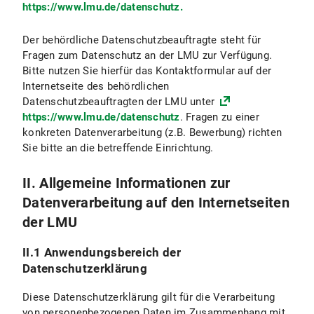
https://www.lmu.de/datenschutz.
VI.4.2 Rechtsgrundlage der Datenverarbeitung
Der behördliche Datenschutzbeauftragte steht für
VI.4.3 Dauer der Datenverarbeitung
Fragen zum Datenschutz an der LMU zur Verfügung.
Bitte nutzen Sie hierfür das Kontaktformular auf der
VI.4.4 Widerspruchs- und Beseitigungsmöglichkeit
Internetseite des behördlichen
Datenschutzbeauftragten der LMU unter
VI.5 Nutzung anderer Kommunikationsmittel (z.B. Post, Telefon, Fax)
https://www.lmu.de/datenschutz
. Fragen zu einer
konkreten Datenverarbeitung (z.B. Bewerbung) richten
VI.6 Nutzung von Videokonferenzsystemen
Sie bitte an die betreffende Einrichtung.
VII. Newsletterversand
II. Allgemeine Informationen zur
Datenverarbeitung auf den Internetseiten
VII.1 Umfang und Zweck der Datenverarbeitung
der LMU
VII.2 Rechtsgrundlage der Datenverarbeitung
II.1 Anwendungsbereich der
VII.3 Dauer der Datenverarbeitung
Datenschutzerklärung
VII.4 Widerspruchs- und Beseitigungsmöglichkeit
Diese Datenschutzerklärung gilt für die Verarbeitung
von personenbezogenen Daten im Zusammenhang mit