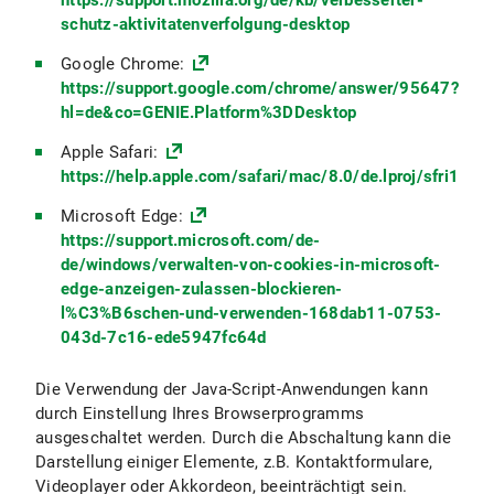
https://support.mozilla.org/de/kb/verbesserter-
schutz-aktivitatenverfolgung-desktop
Google Chrome:
https://support.google.com/chrome/answer/95647?
hl=de&co=GENIE.Platform%3DDesktop
Apple Safari:
https://help.apple.com/safari/mac/8.0/de.lproj/sfri1147
Microsoft Edge:
https://support.microsoft.com/de-
de/windows/verwalten-von-cookies-in-microsoft-
edge-anzeigen-zulassen-blockieren-
l%C3%B6schen-und-verwenden-168dab11-0753-
043d-7c16-ede5947fc64d
Die Verwendung der Java-Script-Anwendungen kann
durch Einstellung Ihres Browserprogramms
ausgeschaltet werden. Durch die Abschaltung kann die
Darstellung einiger Elemente, z.B. Kontaktformulare,
Videoplayer oder Akkordeon, beeinträchtigt sein.