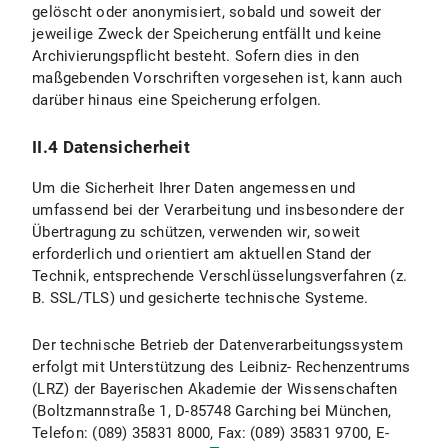
gelöscht oder anonymisiert, sobald und soweit der
jeweilige Zweck der Speicherung entfällt und keine
II.4.4 Widerspruchs- und Beseitigungsmöglichkeiten
Archivierungspflicht besteht. Sofern dies in den
maßgebenden Vorschriften vorgesehen ist, kann auch
II.5 Datenschutzbestimmungen zu Einsatz und Verwendung von YouTube und YouTube-Icons
darüber hinaus eine Speicherung erfolgen.
II.5.1 Umfang und Zweck der Datenverarbeitung
II.4 Datensicherheit
II.5.2 Rechtsgrundlage der Datenverarbeitung
Um die Sicherheit Ihrer Daten angemessen und
II.5.3 Dauer der Datenverarbeitung
umfassend bei der Verarbeitung und insbesondere der
Übertragung zu schützen, verwenden wir, soweit
II.5.4 Widerspruchs- und Beseitigungsmöglichkeiten
erforderlich und orientiert am aktuellen Stand der
Technik, entsprechende Verschlüsselungsverfahren (z.
III. Datenverarbeitung im Rahmen des „Online-Spendentool zur Unterstützung der Forschung und Lehre an der LMU München"
B. SSL/TLS) und gesicherte technische Systeme.
III.1 Umfang und Zweck der Datenverarbeitung
Der technische Betrieb der Datenverarbeitungssystem
erfolgt mit Unterstützung des Leibniz- Rechenzentrums
III.2 Rechtsgrundlage der Datenverarbeitung
(LRZ) der Bayerischen Akademie der Wissenschaften
(Boltzmannstraße 1, D-85748 Garching bei München,
III.3 Dauer der Datenverarbeitung
Telefon: (089) 35831 8000, Fax: (089) 35831 9700, E-