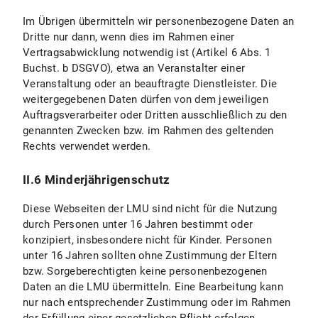
VI. Fotoveröffentlichung
Im Übrigen übermitteln wir personenbezogene Daten an
Dritte nur dann, wenn dies im Rahmen einer
VI.1 Umfang und Zweck der Datenverarbeitung
Vertragsabwicklung notwendig ist (Artikel 6 Abs. 1
Buchst. b DSGVO), etwa an Veranstalter einer
VI.2 Rechtsgrundlage der Datenverarbeitung
Veranstaltung oder an beauftragte Dienstleister. Die
weitergegebenen Daten dürfen von dem jeweiligen
VI.3 Dauer der Datenverarbeitung
Auftragsverarbeiter oder Dritten ausschließlich zu den
genannten Zwecken bzw. im Rahmen des geltenden
VI.4 Widerspruchs- und Beseitigungsmöglichkeit
Rechts verwendet werden.
VII. Verarbeitung von personenbezogenen Daten in Vertragsbeziehungen
II.6 Minderjährigenschutz
C) Geltung der Datenschutzerklärung
Diese Webseiten der LMU sind nicht für die Nutzung
durch Personen unter 16 Jahren bestimmt oder
D) Datenschutzhinweise für Studierende
konzipiert, insbesondere nicht für Kinder. Personen
unter 16 Jahren sollten ohne Zustimmung der Eltern
E) Stand und Änderungen der Datenschutzerklärung
bzw. Sorgeberechtigten keine personenbezogenen
Daten an die LMU übermitteln. Eine Bearbeitung kann
nur nach entsprechender Zustimmung oder im Rahmen