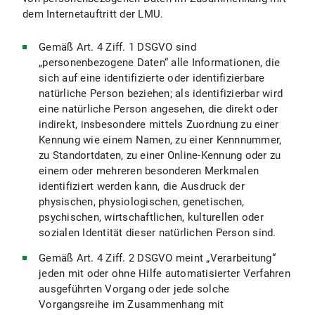
VIII. Einsatz von RSS
dem Internetauftritt der LMU.
IX. Google Custom Search
Gemäß Art. 4 Ziff. 1 DSGVO sind
„personenbezogene Daten“ alle Informationen, die
IX.1 Umfang und Zweck der Datenverarbeitung
sich auf eine identifizierte oder identifizierbare
natürliche Person beziehen; als identifizierbar wird
IX.2 Rechtsgrundlage der Datenverarbeitung
eine natürliche Person angesehen, die direkt oder
indirekt, insbesondere mittels Zuordnung zu einer
IX.3 Dauer der Datenverarbeitung
Kennung wie einem Namen, zu einer Kennnummer,
zu Standortdaten, zu einer Online-Kennung oder zu
IX.4 Widerspruchs- und Beseitigungsmöglichkeiten
einem oder mehreren besonderen Merkmalen
identifiziert werden kann, die Ausdruck der
X. Ihre datenschutzrechtlichen Rechte
physischen, physiologischen, genetischen,
psychischen, wirtschaftlichen, kulturellen oder
X.1 Auskunftsrecht
sozialen Identität dieser natürlichen Person sind.
X.2 Recht auf Berichtigung
Gemäß Art. 4 Ziff. 2 DSGVO meint „Verarbeitung“
jeden mit oder ohne Hilfe automatisierter Verfahren
X.3 Recht auf Einschränkung der Verarbeitung
ausgeführten Vorgang oder jede solche
Vorgangsreihe im Zusammenhang mit
X.4 Recht auf Löschung