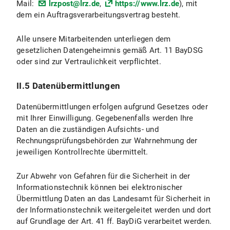
Mail:
lrzpost@lrz.de
,
https://www.lrz.de
), mit
III.4 Widerspruchs- und Beseitigungsmöglichkeiten
dem ein Auftragsverarbeitungsvertrag besteht.
IV. Datenverarbeitung im Rahmen der Zusendung von Bewerbungen
Alle unsere Mitarbeitenden unterliegen dem
IV.1 Umfang und Zweck der Datenverarbeitung
gesetzlichen Datengeheimnis gemäß Art. 11 BayDSG
oder sind zur Vertraulichkeit verpflichtet.
IV.2 Rechtsgrundlage der Datenverarbeitung
II.5 Datenübermittlungen
IV.3 Dauer der Datenverarbeitung
Datenübermittlungen erfolgen aufgrund Gesetzes oder
IV.4 Widerspuchs- und Beseitigungsmöglichkeiten
mit Ihrer Einwilligung. Gegebenenfalls werden Ihre
Daten an die zuständigen Aufsichts- und
V. Exportkontrolle
Rechnungsprüfungsbehörden zur Wahrnehmung der
jeweiligen Kontrollrechte übermittelt.
V.1 Umfang und Zweck der Datenverarbeitung
Zur Abwehr von Gefahren für die Sicherheit in der
V.2 Rechtsgrundage der Datenverarbeitung
Informationstechnik können bei elektronischer
Übermittlung Daten an das Landesamt für Sicherheit in
V.3 Dauer der Datenverarbeitung
der Informationstechnik weitergeleitet werden und dort
auf Grundlage der Art. 41 ff. BayDiG verarbeitet werden.
V.4 Widerspruchs- und Beseitigungsmöglichkeiten?