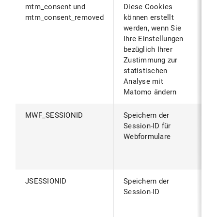
mtm_consent und
Diese Cookies
B
mtm_consent_removed
können erstellt
B
werden, wenn Sie
z
Ihre Einstellungen
v
bezüglich Ihrer
d
Zustimmung zur
g
statistischen
(
Analyse mit
g
Matomo ändern
MWF_SESSIONID
Speichern der
W
Session-ID für
B
Webformulare
S
S
B
JSESSIONID
Speichern der
W
Session-ID
B
S
S