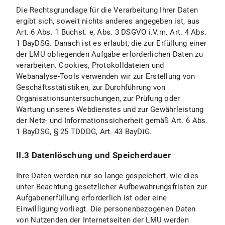
Die Rechtsgrundlage für die Verarbeitung Ihrer Daten
II.2.3 Dauer der Datenverarbeitung
ergibt sich, soweit nichts anderes angegeben ist, aus
Art. 6 Abs. 1 Buchst. e, Abs. 3 DSGVO i.V.m. Art. 4 Abs.
II.2.4 Widerspruchs- und Beseitigungsmöglichkeiten
1 BayDSG. Danach ist es erlaubt, die zur Erfüllung einer
II.3 Datenschutzbestimmungen zu Einsatz und Verwendung von Bluesky und Bluesky-Icons
der LMU obliegenden Aufgabe erforderlichen Daten zu
verarbeiten. Cookies, Protokolldateien und
II.3.1 Umfang und Zweck der Datenverarbeitung
Webanalyse-Tools verwenden wir zur Erstellung von
Geschäftsstatistiken, zur Durchführung von
II.3.2 Rechtsgrundlage der Datenverarbeitung
Organisationsuntersuchungen, zur Prüfung oder
Wartung unseres Webdienstes und zur Gewährleistung
II.3.3 Dauer der Datenverarbeitung
der Netz- und Informationssicherheit gemäß Art. 6 Abs.
1 BayDSG, § 25 TDDDG, Art. 43 BayDiG.
II.3.4 Widerspruchs- und Beseitigungsmöglichkeiten
II.3 Datenlöschung und Speicherdauer
II.4 Datenschutzbestimmungen zu Einsatz und Verwendung von X (vormals Twitter) und X-Icons
Ihre Daten werden nur so lange gespeichert, wie dies
II.4.1 Umfang und Zweck der Datenverarbeitung
unter Beachtung gesetzlicher Aufbewahrungsfristen zur
Aufgabenerfüllung erforderlich ist oder eine
II.4.2 Rechtsgrundlage der Datenverarbeitung
Einwilligung vorliegt. Die personenbezogenen Daten
von Nutzenden der Internetseiten der LMU werden
II.4.3 Dauer der Datenverarbeitung