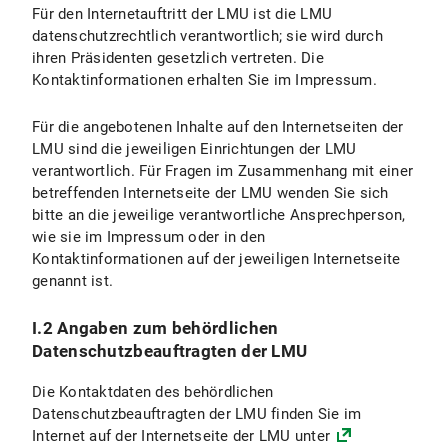
Für den Internetauftritt der LMU ist die LMU
VI.2.1 Umfang und Zweck der Datenverarbeitung
datenschutzrechtlich verantwortlich; sie wird durch
ihren Präsidenten gesetzlich vertreten. Die
VI.2.2 Rechtsgrundlage der Datenverarbeitung
Kontaktinformationen erhalten Sie im Impressum.
VI.2.3 Dauer der Datenverarbeitung
Für die angebotenen Inhalte auf den Internetseiten der
VI.2.4 Widerspruchs- und Beseitigungsmöglichkeit
LMU sind die jeweiligen Einrichtungen der LMU
verantwortlich. Für Fragen im Zusammenhang mit einer
VI.3 Nutzung der Online-Terminbuchung
betreffenden Internetseite der LMU wenden Sie sich
bitte an die jeweilige verantwortliche Ansprechperson,
VI.3.1 Umfang und Zweck der Datenverarbeitung
wie sie im Impressum oder in den
Kontaktinformationen auf der jeweiligen Internetseite
VI.3.2 Rechtsgrundlagen der Datenverarbeitung
genannt ist.
VI.3.3 Dauer der Datenverarbeitung
I.2 Angaben zum behördlichen
Datenschutzbeauftragten der LMU
VI.3.4 Widerspruchs- und Beseitigungsmöglichkeiten
Die Kontaktdaten des behördlichen
VI.4 Nutzung des Chats
Datenschutzbeauftragten der LMU finden Sie im
Internet auf der Internetseite der LMU unter
VI.4.1 Umfang und Zweck der Datenverarbeitung