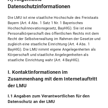
V.4 Widerspruchs- und Beseitigungsmöglichkeit
Datenschutzinformationen
Ausübung meines Widerspruchs
Die LMU ist eine staatliche Hochschule des Freistaats
V.5 Wie erfasst Matomo meinen Besuch zu den LMU-Internetseiten mit diesem Browser?
Bayern (Art. 4 Abs. 1 Satz 1 Nr. 1 Bayerisches
Hochschulinnovationsgesetz, BayHIG). Sie ist eine
Persönliche Einstellungen
Personalkörperschaft des öffentlichen Rechts mit dem
Recht der Selbstverwaltung im Rahmen der Gesetze und
VI. Nutzung bereitgestellter Kommunikationsmittel
zugleich eine staatliche Einrichtung (Art. 4 Abs. 1
BayHIG). Die LMU nimmt eigene Angelegenheiten als
VI.1 Nutzung eines Kontaktformulars
Körperschaft und staatliche Angelegenheiten als
staatliche Einrichtung wahr (Art. 4 BayHIG).
VI.1.1 Umfang und Zweck der Datenverarbeitung
I. Kontaktinformationen im
VI.1.2 Rechtsgrundlage der Datenverarbeitung
Zusammenhang mit dem Internetauftritt
VI.1.3 Dauer der Datenverarbeitung
der LMU
VI.1.4 Widerspruchs- und Beseitigungsmöglichkeiten
I.1 Angaben zum Verantwortlichen für den
Datenschutz an der LMU
VI.2 Nutzung einer E-Mail-Adresse