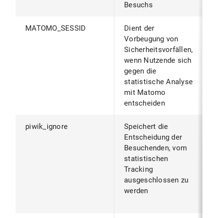
Besuchs
MATOMO_SESSID
Dient der
W
Vorbeugung von
B
Sicherheitsvorfällen,
S
wenn Nutzende sich
S
gegen die
B
statistische Analyse
mit Matomo
entscheiden
piwik_ignore
Speichert die
B
Entscheidung der
B
Besuchenden, vom
z
statistischen
v
Tracking
d
ausgeschlossen zu
g
werden
(
g