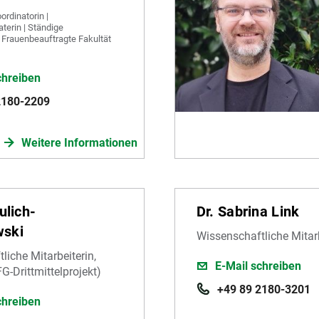
rdinatorin |
terin | Ständige
e Frauenbeauftragte Fakultät
chreiben
2180-2209
Weitere Informationen
ulich-
Dr. Sabrina Link
ski
Wissenschaftliche Mitarb
liche Mitarbeiterin,
E-Mail schreiben
G-Drittmittelprojekt)
+49 89 2180-3201
chreiben