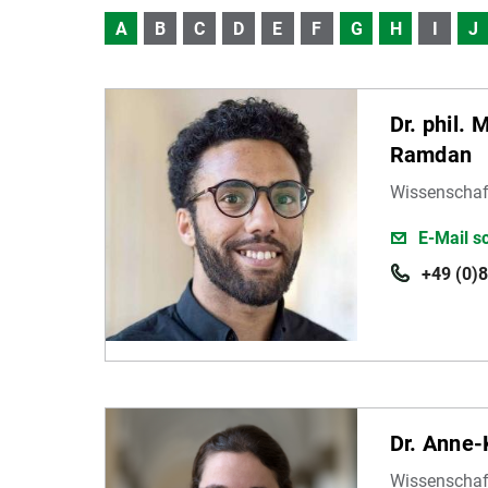
A
B
C
D
E
F
G
H
I
J
Dr. phil. 
Ramdan
Wissenschaft
E-Mail s
+49 (0)
Dr. Anne-
Wissenschaft