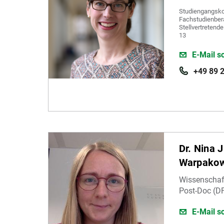
Studiengangskoo
Fachstudienbera
Stellvertretend
13
E-Mail s
+49 89 
Dr. Nina J
Warpakow
Wissenschaft
Post-Doc (DF
E-Mail s