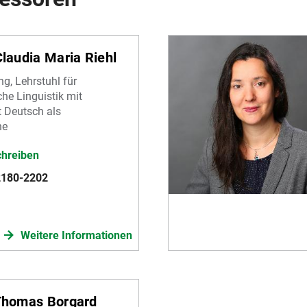
Claudia Maria Riehl
ung, Lehrstuhl für
he Linguistik mit
 Deutsch als
he
chreiben
2180-2202
Weitere Informationen
 Thomas Borgard