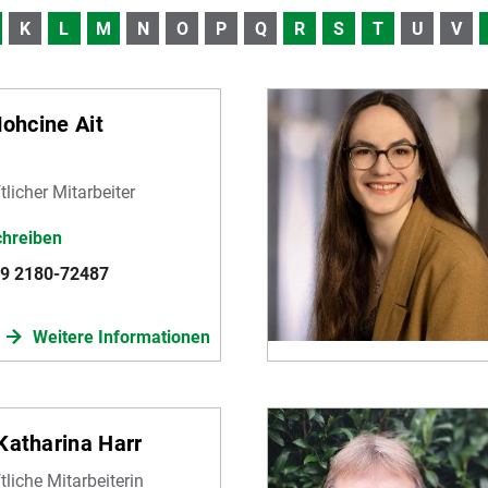
K
L
M
N
O
P
Q
R
S
T
U
V
Mohcine Ait
licher Mitarbeiter
chreiben
89 2180-72487
Weitere Informationen
Katharina Harr
liche Mitarbeiterin