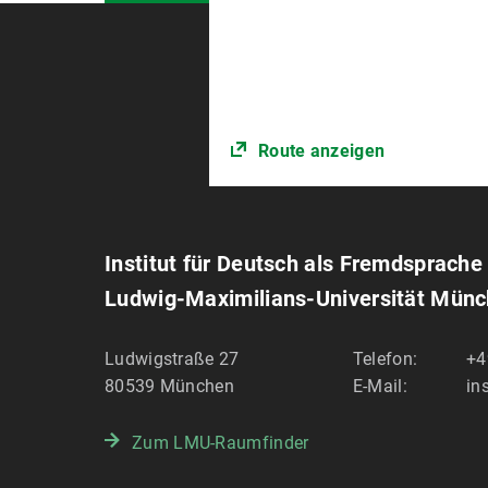
Route anzeigen
Institut für Deutsch als Fremdsprache
Ludwig-Maximilians-Universität Mün
Ludwigstraße 27
Telefon:
+4
80539
München
E-Mail:
in
Zum LMU-Raumfinder