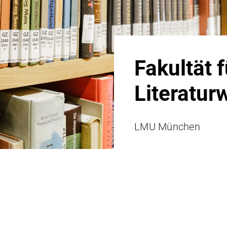
Fakultät 
Literatur
LMU München