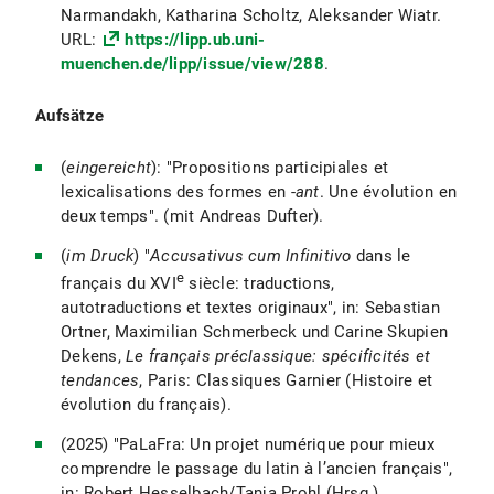
Narmandakh, Katharina Scholtz, Aleksander Wiatr.
URL:
https://lipp.ub.uni-
muenchen.de/lipp/issue/view/288
.
Aufsätze
(
eingereicht
): "Propositions participiales et
lexicalisations des formes en -
ant
. Une évolution en
deux temps". (mit Andreas Dufter).
(
im Druck
) "
Accusativus cum Infinitivo
dans le
e
français du XVI
siècle: traductions,
autotraductions et textes originaux", in: Sebastian
Ortner, Maximilian Schmerbeck und Carine Skupien
Dekens,
Le français préclassique: spécificités et
tendances
, Paris: Classiques Garnier (Histoire et
évolution du français).
(2025) "PaLaFra: Un projet numérique pour mieux
comprendre le passage du latin à l’ancien français",
in: Robert Hesselbach/Tanja Prohl (Hrsg.),