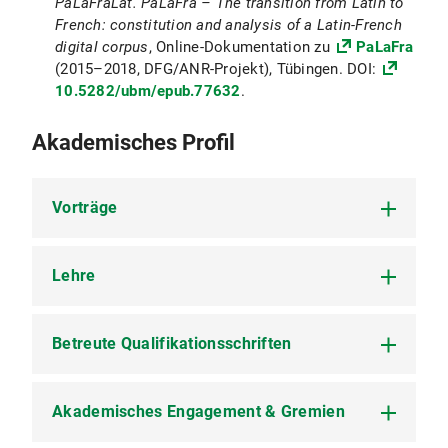
PaLaFraLat. PaLaFra – The transition from Latin to
French: constitution and analysis of a Latin-French
digital corpus
, Online-Dokumentation zu
PaLaFra
(2015–2018, DFG/ANR-Projekt), Tübingen. DOI:
10.5282/ubm/epub.77632
.
Akademisches Profil
Vorträge
Lehre
Internationale Vorträge (mit Peer-review-
Auswahlverfahren)
(2027) XIV Congreso Internacional de
Betreute Qualifikationsschriften
Historia de la Lengua Española (AHLE),
Didaktische Qualifikation
La
diacronía del AcI en español: un estudio de
2018:
Zertifikat Hochschullehre der
corpus sobre
Bayerischen Universitäten
decir
y
creer, Universidad de
Akademisches Engagement & Gremien
Zhuravlova, Daria: „Der
conditionnel
Granada, 26.–29.01.2027.
(Grundstufe, hochschuldidaktisches
journalistique
im politischen Diskurs der
Weiterbildungsprogramm)