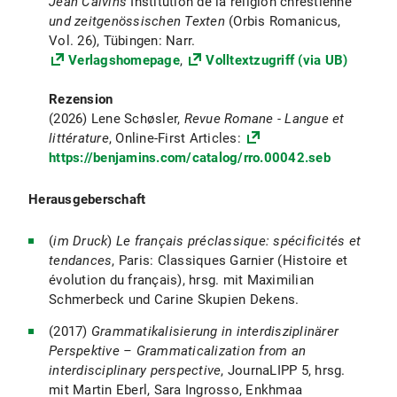
Jean Calvins
Institution de la religion chrestienne
und zeitgenössischen Texten
(Orbis Romanicus,
Vol. 26), Tübingen: Narr.
Verlagshomepage
,
Volltextzugriff (via UB)
Rezension
(2026) Lene Schøsler,
Revue Romane - Langue et
littérature
, Online-First Articles:
https://benjamins.com/catalog/rro.00042.seb
Herausgeberschaft
(
im Druck
)
Le français préclassique: spécificités et
tendances
, Paris: Classiques Garnier (Histoire et
évolution du français), hrsg. mit Maximilian
Schmerbeck und Carine Skupien Dekens.
(2017)
Grammatikalisierung in interdisziplinärer
Perspektive – Grammaticalization from an
interdisciplinary perspective
, JournaLIPP 5, hrsg.
mit Martin Eberl, Sara Ingrosso, Enkhmaa