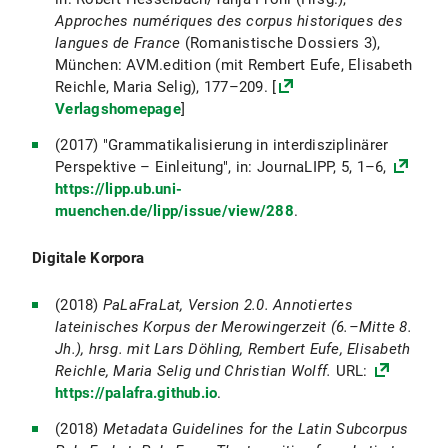
Approches numériques des corpus historiques des
langues de France
(Romanistische Dossiers 3),
München: AVM.edition (mit Rembert Eufe, Elisabeth
Reichle, Maria Selig), 177–209. [
Verlagshomepage
]
(2017) "Grammatikalisierung in interdisziplinärer
Perspektive – Einleitung", in: JournaLIPP, 5, 1–6,
https://lipp.ub.uni-
muenchen.de/lipp/issue/view/288
.
Digitale Korpora
(2018)
PaLaFraLat, Version 2.0. Annotiertes
lateinisches Korpus der Merowingerzeit (6.–Mitte 8.
Jh.), hrsg. mit Lars Döhling, Rembert Eufe, Elisabeth
Reichle, Maria Selig und Christian Wolff.
URL:
https://palafra.github.io
.
(2018)
Metadata Guidelines for the Latin Subcorpus