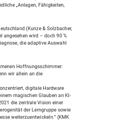
dliche „Anlagen, Fähigkeiten,
 Deutschland (Kunze & Solzbacher,
Ziel angesehen wird – doch 90 %
Diagnose, die adaptive Auswahl
llkommenen Hoffnungsschimmer:
nn wir allein an die
nzentriert, digitale Hardware
t einem magischen Glauben an KI-
021 die zentrale Vision einer
eterogenität der Lerngruppe sowie
ozesse weiterzuentwickeln.“ (KMK