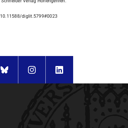
I. Schneider Verlag Hohengehren.
rg/10.11588/diglit.5799#0023