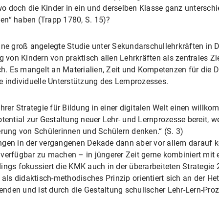
 doch die Kinder in ein und derselben Klasse ganz unterschie
en“ haben (Trapp 1780, S. 15)?
ine groß angelegte Studie unter Sekundarschullehrkräften in
ng von Kindern von praktisch allen Lehrkräften als zentrales 
ich. Es mangelt an Materialien, Zeit und Kompetenzen für die 
e individuelle Unterstützung des Lernprozesses.
ihrer Strategie für Bildung in einer digitalen Welt einen wi
tential zur Gestaltung neuer Lehr- und Lernprozesse bereit, we
erung von Schülerinnen und Schülern denken.“ (S. 3)
ngen in der vergangenen Dekade dann aber vor allem darauf ko
 verfügbar zu machen – in jüngerer Zeit gerne kombiniert mi
ings fokussiert die KMK auch in der überarbeiteten Strategie 2
 als didaktisch-methodisches Prinzip orientiert sich an der H
rnenden und ist durch die Gestaltung schulischer Lehr-Lern-Pr