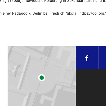
Hrsg.) (2008). Individuelle Förderung in Sekundarstufe I und I
h einer Pädagogik. Berlin bei Friedrich Nikolai. https://doi.o