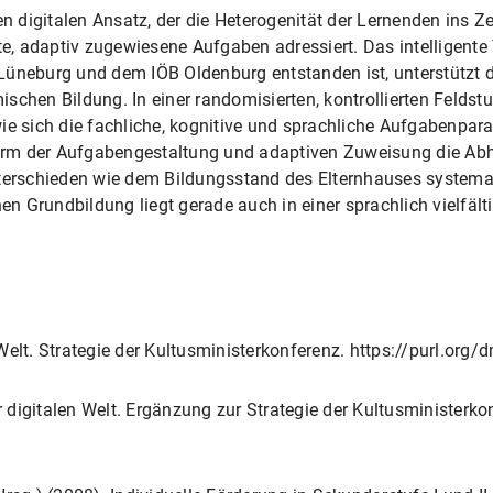
en digitalen Ansatz, der die Heterogenität der Lernenden ins Z
rte, adaptiv zugewiesene Aufgaben adressiert. Das intelligent
Lüneburg und dem IÖB Oldenburg entstanden ist, unterstützt 
schen Bildung. In einer randomisierten, kontrollierten Feldst
ie sich die fachliche, kognitive und sprachliche Aufgabenpar
 Form der Aufgabengestaltung und adaptiven Zuweisung die Abh
terschieden wie dem Bildungsstand des Elternhauses systemati
hen Grundbildung liegt gerade auch in einer sprachlich vielfä
Welt. Strategie der Kultusministerkonferenz. https://purl.org
digitalen Welt. Ergänzung zur Strategie der Kultusministerkon