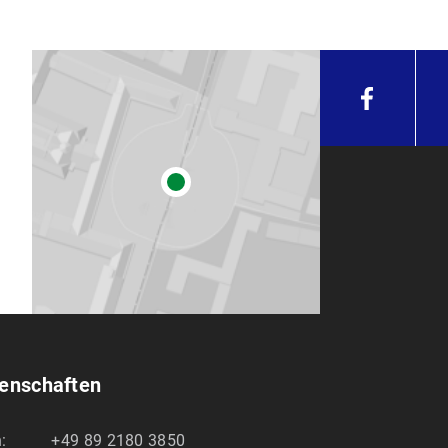
senschaften
:
+49 89 2180 3850