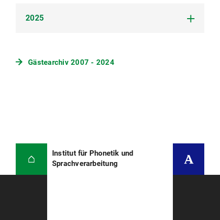
2025
Alexander Krasovitsky, Oxford (07.2026)
Hannah White, Sydney (10.2025-09.2027)
Gästearchiv 2007 - 2024
Marino Kasuya, Tokyo (06.2025 -)
Institut für Phonetik und
Sprachverarbeitung