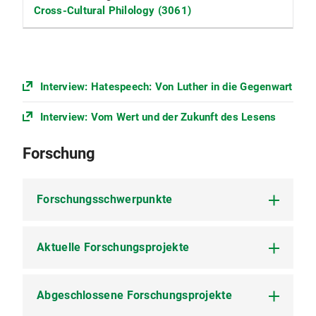
Cross-Cultural Philology (3061)
Interview: Hatespeech: Von Luther in die Gegenwart
Interview: Vom Wert und der Zukunft des Lesens
Forschung
Forschungsschwerpunkte
Aktuelle Forschungsprojekte
Deutsche Literatur des Mittelalters und der
Frühen Neuzeit mit besonderen Schwerpunkten
auf:
Abgeschlossene Forschungsprojekte
"
Wachsamkeit und Achtsamkeit.
Literarische Ökonomien
Literarische Dynamiken von