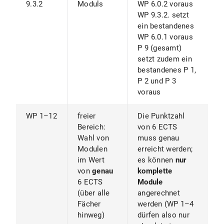
9.3.2
Moduls
WP 6.0.2 voraus
WP 9.3.2. setzt
ein bestandenes
WP 6.0.1 voraus
P 9 (gesamt)
setzt zudem ein
bestandenes P 1,
P 2 und P 3
voraus
WP 1–12
freier
Die Punktzahl
Bereich:
von 6 ECTS
Wahl von
muss genau
Modulen
erreicht werden;
im Wert
es können
nur
von
genau
komplette
6 ECTS
Module
(über alle
angerechnet
Fächer
werden (WP 1–4
hinweg)
dürfen also nur