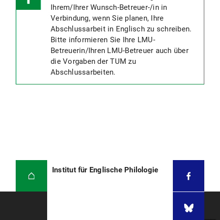
Ihrem/Ihrer Wunsch-Betreuer-/in in
Fachstudium
innerhalb der Regelstudienzeit
Verbindung, wenn Sie planen, Ihre
erstmalig abgelegt
.
Abschlussarbeit in Englisch zu schreiben.
Die Prüfung (Erstversuch) wurde tatsächlich
Bitte informieren Sie Ihre LMU-
abgelegt;
d.h. Sie haben an der Prüfung
Betreuerin/Ihren LMU-Betreuer auch über
teilgenommen bzw. die erforderliche
die Vorgaben der TUM zu
Prüfungsleistung (Hausarbeit, etc.) tatsächlich
Abschlussarbeiten.
fristgerecht eingereicht;
wenn man nicht
antritt oder nichts abgibt, verfällt der freie
Prüfungsversuch.
Institut für Englische Philologie