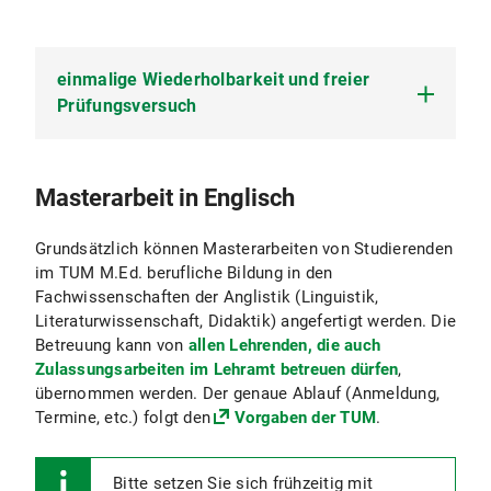
einmalige Wiederholbarkeit und freier
Prüfungsversuch
Masterarbeit in Englisch
Im Unterrichtsfach Englisch kann
jede Prüfung bei Nichtbestehen
nur
einmal wiederholt
werden.
Grundsätzlich können Masterarbeiten von Studierenden
im TUM M.Ed. berufliche Bildung in den
Fachwissenschaften der Anglistik (Linguistik,
Zusätzlich zur einmaligen Wiederholbarkeit von
Literaturwissenschaft, Didaktik) angefertigt werden. Die
Modul(teil)prüfungen beim Erstversuch gibt es
Betreuung kann von
allen Lehrenden, die auch
noch einen
freien Prüfungsversuch
. Dieser steht
Zulassungsarbeiten im Lehramt betreuen dürfen
,
Studierenden nur
unter bestimmten
übernommen werden. Der genaue Ablauf (Anmeldung,
Voraussetzungen zu
(für rechtlich verbindliche
Termine, etc.) folgt den
Vorgaben der TUM
.
Informationen konsultieren Sie bitte die Prüfungs-
und Studienordnung). Diese sind:
Bitte setzen Sie sich frühzeitig mit
Die Prüfung wird nach ununterbrochenem