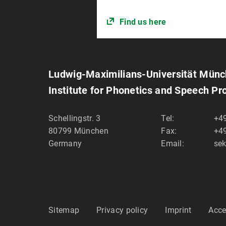
Find us here
Ludwig-Maximilians-Universität Mün
Institute for Phonetics and Speech Pr
Schellingstr. 3
Tel:
+49
80799
München
Fax:
+49
Germany
Email:
sek
Sitemap
Privacy policy
Imprint
Acce