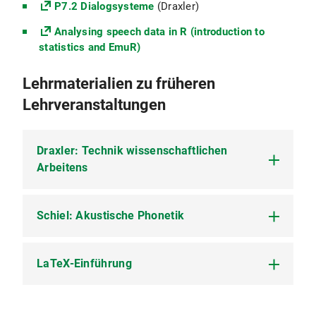
P7.2 Dialogsysteme
(Draxler)
Analysing speech data in R (introduction to
statistics and EmuR)
Lehrmaterialien zu früheren
Lehrveranstaltungen
Draxler: Technik wissenschaftlichen
Arbeitens
Schiel: Akustische Phonetik
Draxler:
Technik wissenschaftlichen Arbeitens
LaTeX-Einführung
Schiel:
Akustische Phonetik
Kursmaterialien zum Einführungskurs LaTeX am