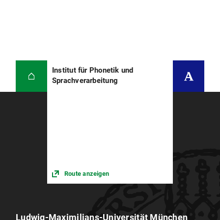
18./20.08.2014.
Script
Einfuehrungsscript (Quelldatei
)
Einfuehrungsscript (PDF)
Institut für Phonetik und
Sprachverarbeitung
IPS-Logo (PNG)
Screenshot LibreOffice
Screenshot TeX Maker
Beispieldateien
beispiel1.tex
beispiel1.pdf
Route anzeigen
beispiel2.tex
beisipel2.pdf
Ludwig-Maximilians-Universität München