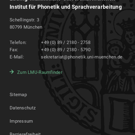
beispiel3.tex
Institut für Phonetik und Sprachverarbeitung
beispiel3.pdf
Schellingstr. 3
ips_publications.bib
80799
München
Zitierstil
Telefon:
+49 (0) 89 / 2180 - 2758
Die beiden Dateien werden beim Herunterladen
Fax:
+49 (0) 89 / 2180 - 5790
mit der Dateiendung .txt angeboten, müssen aber
E-Mail:
sekretariat@phonetik.uni-muenchen.de
mit der Endung .bbx bzw. .cbx abgespeichert
werden.
Zum LMU-Raumfinder
markus.bbx
markus.cbx
Sitemap
Software
Datenschutz
LaTeX-Distributionen
Impressum
Unter Linux gibt es in der Regel ein Paket texlive
Barrierefreiheit