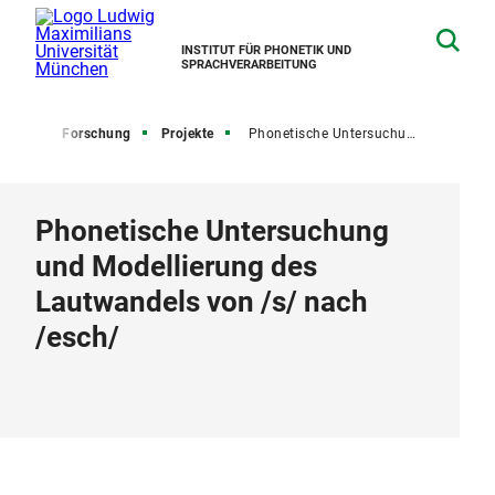
INSTITUT FÜR PHONETIK UND
SPRACHVERARBEITUNG
tseite
Forschung
Projekte
Phonetische Untersuchung und Modellierung des Lautwandels von /s/ nach /esch/
Phonetische Untersuchung
und Modellierung des
Lautwandels von /s/ nach
/esch/