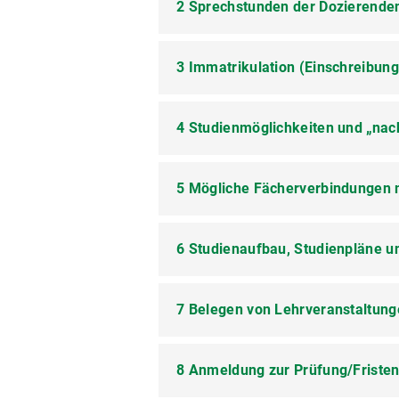
2 Sprechstunden der Dozierenden
1.1
Studiengangskoordination
(A
Studienzeiten, Erasmus-Aufenthal
Dr. Lisa Schwendemann
3 Immatrikulation (Einschreibun
Die aktuellen Sprechstunden der 
1.2
Studienberatung
Dr. Lisa Schwendemann
4 Studienmöglichkeiten und „nac
3.1 Wann kann ich mich für ein 
1.3 Fragen und Anliegen bezügli
Studienbeginn Lehramt Gr
(Staatsexamen):
5 Mögliche Fächerverbindungen 
4.1 Welche Studienmöglichkeiten
Außenstelle des Prüfungsamte
Studienbeginn Lehramt Mit
An der LMU München können Sie d
3.2 An wen wende ich mich, wenn
6 Studienaufbau, Studienpläne 
Informationen zu möglichen Fäche
als Unterrichtsfach für das Le
Für die Anerkennung von Leistunge
Lehramt Grundschule
als Didaktikfach für das Lehra
Studiengangskoordinatorin
Dr. L
7 Belegen von Lehrveranstaltung
6.1 Wo kann ich die Studienpläne
Lehramtsstudiengänge sowie fachw
Lehramt Mittelschule
als grundständiges Erweiterung
Germanistik
Folgend finden Sie die Studienplä
.
Sonderpädagogik, an Realschul
8 Anmeldung zur Prüfung/Friste
7.1 Was genau ist LSF und wie ka
3.3 Wo erfahre ich die Termine fü
Didaktikfach Deutsch für das Le