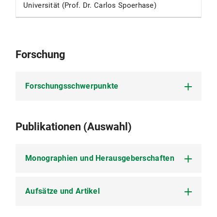
Universität (Prof. Dr. Carlos Spoerhase)
Forschung
Forschungsschwerpunkte
Grammatische und grammatikhistorische
Publikationen (Auswahl)
Perspektiven auf Literatur
(transgenerische) Narratologie
Monographien und Herausgeberschaften
Klassische Moderne (Schwerpunkt: Wiener
Moderne)
Aufsätze und Artikel
Hofmannsthals Lustspielfragment „Silvia im
Zeitschriftenforschung
›Stern‹“. Dramatische Verschwiegenheit und
Komikforschung
Anfänge einer Komödienästhetik. Mit einem