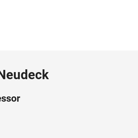
o Neudeck
essor
e