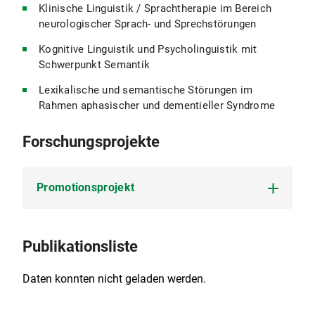
Klinische Linguistik / Sprachtherapie im Bereich
neurologischer Sprach- und Sprechstörungen
Kognitive Linguistik und Psycholinguistik mit
Schwerpunkt Semantik
Lexikalische und semantische Störungen im
Rahmen aphasischer und dementieller Syndrome
Forschungsprojekte
Promotionsprojekt
Einfluss semantischer und lexikalischer Faktoren
Publikationsliste
auf mündliche Wortproduktion über die
Lebensspanne und bei aphasischen/dementiellen
Daten konnten nicht geladen werden.
Syndromen