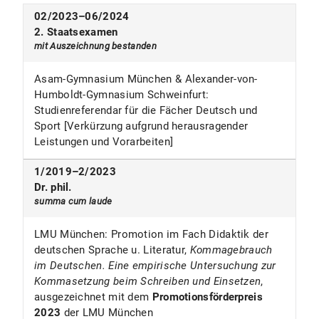
Projektmitarbeiter (50%) an der LMU München bei
02/2023–06/2024
Prof. Dr. Michael Rödel im BMBF geförderten
2. Staatsexamen
Projekt:
Fach PLUS Didaktik – Professionell
mit Auszeichnung
bestanden
Handeln im Schulfach Deutsch
Asam-Gymnasium München & Alexander-von-
09/2018–02/2023
Humboldt-Gymnasium Schweinfurt:
Lehrkraft (25–50%) für die Fächer Sport & Deutsch
Studienreferendar für die Fächer Deutsch und
am Gisela-Gymnasium München
Sport [Verkürzung aufgrund herausragender
Leistungen und Vorarbeiten]
01/2017–12/2022
1/2019–2/2023
Dozent für politische Bildung (Schwerpunkt: EU)
Dr. phil.
für verschiedene Stiftungen (u. a. Friedrich-Ebert-
summa cum laude
Stiftung, Friedrich-Naumann-Stiftung)
LMU München: Promotion im Fach Didaktik der
03/2015––12/2022
deutschen Sprache u. Literatur,
Kommagebrauch
im Deutschen. Eine empirische Untersuchung zur
Dozent für das Fach Deutsch bei UCB Consulting
Kommasetzung beim Schreiben und Einsetzen
,
GmbH
ausgezeichnet mit dem
Promotionsförderpreis
2023
der LMU München