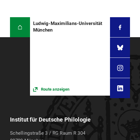
Lasker-Schülers
Mein Herz
(1912) als Collage.
In: Expressionismus 21, 2025, 85-95.
Ludwig-Maximilians-Universität
Avramis, Simon/Roxanne Phillips/Marilisa
München
Reisert: Art. Schwerarbeit, in: Michael Niehaus
(Hg.): Slapstick. Ein Kompendium, Bd. 1,
Hagen: Hagen University Press, 2024, 201-212.
Reisert, Marilisa/Kay Wolfinger: Zur Zukunft
der Germanistik. Eine Tagungseröffnung, in:
Rabea Conrad/Marilisa Reisert/Kay Wolfinger
(Hg.):
Zur Zukunft der Germanistik.
Beiträge zu einer studentischen Tagung an
Route anzeigen
der LMU München.
20.02.2019
Institut für Deutsche Philologie
Schellingstraße 3 / RG Raum R 304