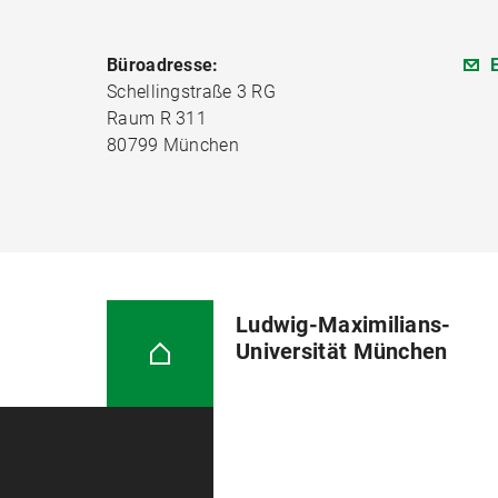
Büroadresse:
Schellingstraße 3 RG
Raum R 311
80799 München
Ludwig-Maximilians-
Universität München