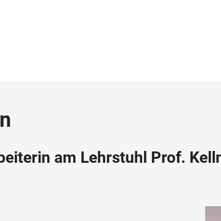
an
eiterin am Lehrstuhl Prof. Kell
e