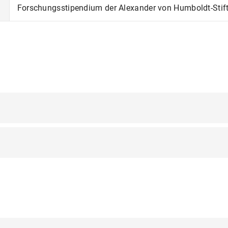
Forschungsstipendium der Alexander von Humboldt-Stif
g, Meistergesang
(allegorische) Streitgedichte
-Dialoge in der geistlichen und höfischen Literatur des Mittela
 Introspektion und Wissensvermittlung in geistlichen Texten d
 der Leib-Seele Diskurs
Braunschweig, 14.–17.09.2025
erales, Naturphilosophie, Theologie)