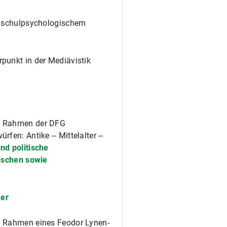
it schulpsychologischem
punkt in der Mediävistik
im Rahmen der DFG
rfen: Antike ‒ Mittelalter ‒
nd politische
nischen sowie
ner
m Rahmen eines Feodor Lynen-