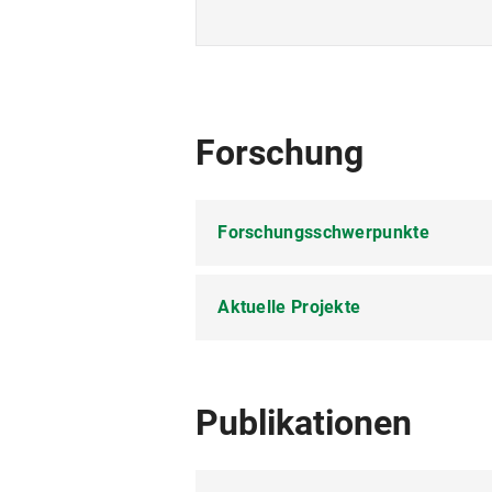
Forschung
Forschungsschwerpunkte
Aktuelle Projekte
Minnesang, Sangspruchdichtun
Personifikationsallegorien und 
Habilitationsprojekt: Leib-Seele
Autorschaftsdiskurse
Publikationen
Sektion: Dialoge als Formen der
Historische Anthropologie, bes.
Deutschen Germanistentag in 
Literatur und Wissen (Artes lib