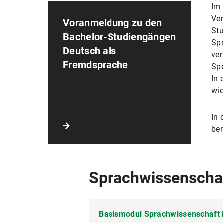
Im 
Ver
Voranmeldung zu den
Stu
Bachelor-Studiengängen
Spr
Deutsch als
ver
Fremdsprache
Spe
In 
wie
In 
ber
Sprachwissenscha
Basismodul Sprachwissenschaft 