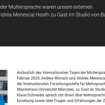
s der Muttersprache waren unsere externen
dréa Menescal Heath zu Gast im Studio von B
Anlässlich des Internationalen Tages der Muttersp
Februar 2026, Andrea Wünsch und Andréa Menescal 
der Internationalen Forschungsstelle für Mehrsprach
Maximilians-Universität München, zu Gast im Studio
Klaus Schneider sprach mit ihnen über Mehrsprach
Erziehung sowie über Fragen und Erfahrungen der Z