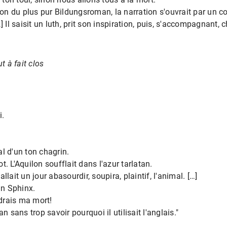
ielsweise der Text Denkwürdigkeiten eines Nervenkranken von 
ion du plus pur Bildungsroman, la narration s'ouvrait par un co
gliche motivische Verknüpfungen in der Darstellung der Bedeut
] Il saisit un luth, prit son inspiration, puis, s'accompagnant, 
 sowie der Sexualisierung der Sonne mit Schrebers Ausführun
same Lektüre dieser beiden Texte wären Sie dann in der Lage, 
t à fait clos
i.
mal d'un ton chagrin.
. L'Aquilon soufflait dans l'azur tarlatan.
lait un jour abasourdir, soupira, plaintif, l'animal. […]
in Sphinx.
drais ma mort!
n sans trop savoir pourquoi il utilisait l'anglais."