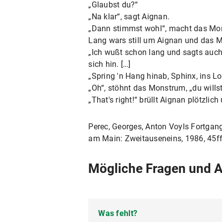
„Glaubst du?“
„Na klar“, sagt Aignan.
„Dann stimmst wohl“, macht das Mon
Lang wars still um Aignan und das Mo
„Ich wußt schon lang und sagts auch
sich hin. […]
„Spring 'n Hang hinab, Sphinx, ins 
„Oh“, stöhnt das Monstrum, „du willst
„That's right!“ brüllt Aignan plötzlic
Perec, Georges, Anton Voyls Fortgang
am Main: Zweitauseneins, 1986, 45f
Mögliche Fragen und 
Was fehlt?