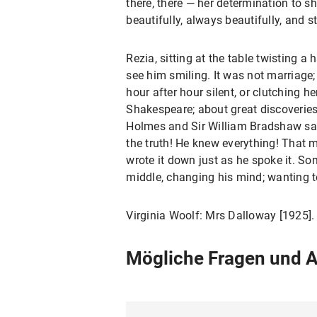
there, there — her determination to s
beautifully, always beautifully, and
Rezia, sitting at the table twisting 
see him smiling. It was not marriage; 
hour after hour silent, or clutching h
Shakespeare; about great discoveries
Holmes and Sir William Bradshaw sai
the truth! He knew everything! That 
wrote it down just as he spoke it. S
middle, changing his mind; wanting t
Virginia Woolf: Mrs Dalloway [1925].
Mögliche Fragen und A