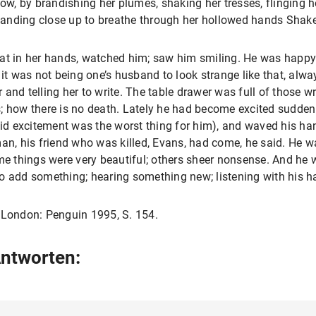
how, by brandishing her plumes, shaking her tresses, flinging h
 standing close up to breathe through her hollowed hands Shak
a hat in her hands, watched him; saw him smiling. He was happy
it was not being one’s husband to look strange like that, always
er and telling her to write. The table drawer was full of those w
; how there is no death. Lately he had become excited suddenl
d excitement was the worst thing for him), and waved his han
man, his friend who was killed, Evans, had come, he said. He w
ome things were very beautiful; others sheer nonsense. And he
o add something; hearing something new; listening with his h
 London: Penguin 1995, S. 154.
ntworten: