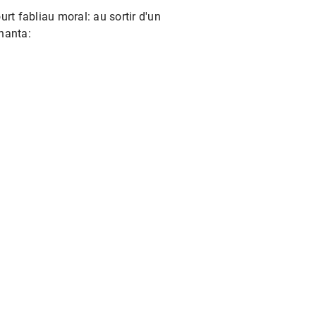
Daniel Paul Schreber zur Seite
urt fabliau moral: au sortir d'un
samkeit der Natur über die
chanta:
gen zur Sonne und den
eine neue, eigene These zu