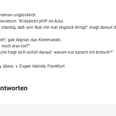
strum unglücklich.
nstrum. 'N Habicht pfiff im Azur.
 ständig, daß so'n Bub mir mal Unglück bringt“, klagt darauf
Loch“, gab Aignan das Kommando.
 mich also tot?“
h und fragt sich sofort darauf: warum nur sprach ich britisch?"
, übers. v. Eugen Helmlé, Frankfurt
f
Antworten