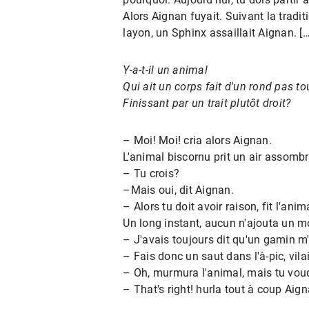
Diesem Abschnitt ließe sich beisp
einhergeht.
Alors Aignan fuyait. Suivant la tradit
stellen. So finden sich einige mö
layon, un Sphinx assaillait Aignan. […
Sonnenflecken („that gold spot“)
„Gottesstrahlen“. Über die gemein
formulieren.
Y-a-t-il un animal
Qui ait un corps fait d'un rond pas tou
Finissant par un trait plutôt droit?
– Moi! Moi! cria alors Aignan.
L'animal biscornu prit un air assombr
– Tu crois?
–Mais oui, dit Aignan.
– Alors tu doit avoir raison, fit l'ani
Un long instant, aucun n'ajouta un mot
– J'avais toujours dit qu'un gamin m'al
– Fais donc un saut dans l'à-pic, vila
– Oh, murmura l'animal, mais tu vou
– That's right! hurla tout à coup Aigna