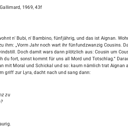
 Gallimard, 1969, 43f
 wohnt n' Bubi, n' Bambino, fünfjährig, und das ist Aignan. Wo
u ihm: „Vorm Jahr noch wart ihr fünfundzwanzig Cousins. 
windstill. Doch damit wars dann plötzlich aus: Cousin um Cou
 du fort, sonst kommt für uns all Mord und Totschlag.“ Darau
n mit Moral und Schickal und so: kaum nämlich trat Aignan 
 griff zur Lyra, dacht nach und sang dann:
nz zu
b?
urig.