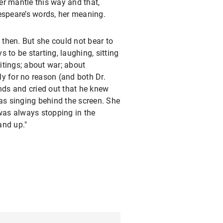
er mantle this way and that,
espeare’s words, her meaning.
 then. But she could not bear to
 to be starting, laughing, sitting
ritings; about war; about
y for no reason (and both Dr.
ds and cried out that he knew
as singing behind the screen. She
 was always stopping in the
and up."