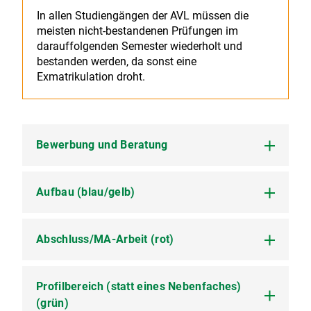
In allen Studiengängen der AVL müssen die
meisten nicht-bestandenen Prüfungen im
darauffolgenden Semester wiederholt und
bestanden werden, da sonst eine
Exmatrikulation droht.
Bewerbung und Beratung
Aufbau (blau/gelb)
Die Bewerbung für den Master-Studiengang
Allgemeine und Vergleichende
Literaturwissenschaft erfolgt direkt an das
Institut (nicht über das Bewerbungsportal der
Abschluss/MA-Arbeit (rot)
Der Master (MA)-Studiengang ist auf vier
LMU), das in einer aus seinen Mitgliedern
Semester angelegt, in deren Verlauf 120 ECTS-
zusammengestellten Auswahlkommission über
Punkte zu erwerben sind. Er umfasst das
die Aufnahme entscheidet. Das Studium kann
Hauptfach Allgemeine und Vergleichende
Profilbereich (statt eines Nebenfaches)
Das letzte Semester Ihres Studiums, idealtypisch
zum Wintersemester (Bewerbungsfrist 15. Juli)
Literaturwissenschaft, für das etwa 3/4 der
also das 4., sollte nahezu ausschließlich Ihrer
(grün)