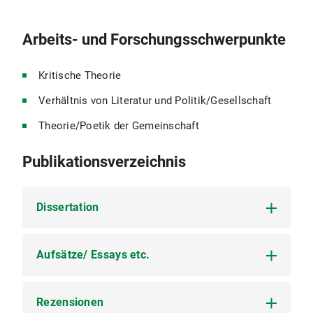
Arbeits- und Forschungsschwerpunkte
Kritische Theorie
Verhältnis von Literatur und Politik/Gesellschaft
Theorie/Poetik der Gemeinschaft
Publikationsverzeichnis
Dissertation
Aufsätze/ Essays etc.
Spielräume der Kindheit. Adorno-Konstellationen,
München 2016/ Ketsch 2016 (Mikrofiche).
Rezensionen
Verfehlte Begegnung. 1967/68 – Kritische