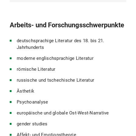
17.07.2019
Arbeits- und Forschungsschwerpunkte
Habilitation an der Goethe-Universität Frankfurt
am Main mit der Arbeit
Anhaltender Verzehr. Zur
Sprache des Klagens
deutschsprachige Literatur des 18. bis 21.
venia legendi Allgemeine und Vergleichende
Jahrhunderts
Literaturwissenschaft
moderne englischsprachige Literatur
10/2004 – 07/2011
römische Literatur
russische und tschechische Literatur
Promotion an der Goethe-Universität Frankfurt mit
der Arbeit
Sprachoffenheit. Mensch, Tier und Kind
Ästhetik
in der Autobiographie
Psychoanalyse
bei Prof. em. Werner Hamacher (AVL)
und Prof. Heinz Drügh (NDL)
europäische und globale Ost-West-Narrative
01 – 06/2007
gender studies
Affekt- und Emotionstheorie
Princeton University, Visiting Student Research