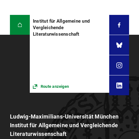
This project is represented in the
DFG
scientific network "Complicity: Enfoldings and
Unfoldings"
, headed by Prof. Dr. Cornelia Wächter,
Institut für Allgemeine und
English literature, TU Dresden.
Vergleichende
Keynote
Implication in Commemoration: On
Literaturwissenschaft
Current Interests in Past Complicities
Conference "Cultural Memory of Past
Dictatorships: Narratives of Implication in a
Global Perspective"
University College Cork, 27 April 2022
Route anzeigen
Ludwig-Maximilians-Universität München
Institut für Allgemeine und Vergleichende
Literaturwissenschaft